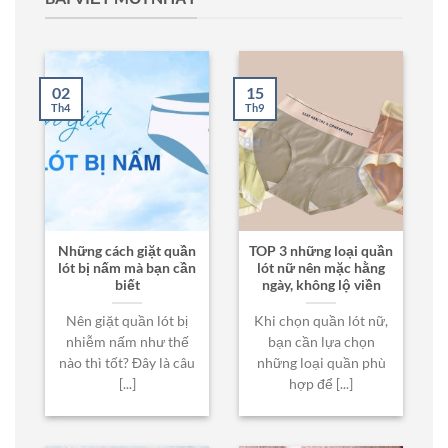
02
15
Th4
Th9
Những cách giặt quần
TOP 3 những loại quần
lót bị nấm mà bạn cần
lót nữ nên mặc hằng
biết
ngày, không lộ viền
Nên giặt quần lót bị
Khi chọn quần lót nữ,
nhiễm nấm như thế
bạn cần lựa chọn
nào thì tốt? Đây là câu
những loại quần phù
[...]
hợp để [...]