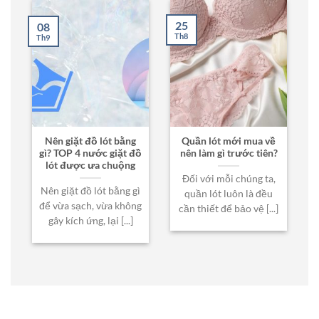
25
08
Th8
Th9
Nên giặt đồ lót bằng
Quần lót mới mua về
gì? TOP 4 nước giặt đồ
nên làm gì trước tiên?
lót được ưa chuộng
Đối với mỗi chúng ta,
Nên giặt đồ lót bằng gì
quần lót luôn là đều
để vừa sạch, vừa không
cần thiết để bảo vệ [...]
gây kích ứng, lại [...]