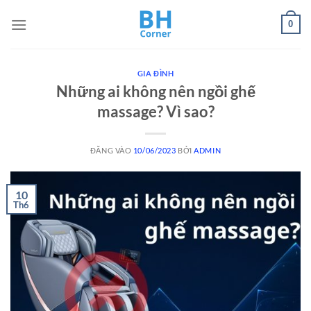
Bỏ
0
qua
nội
dung
GIA ĐÌNH
Những ai không nên ngồi ghế
massage? Vì sao?
ĐĂNG VÀO
10/06/2023
BỞI
ADMIN
10
Th6