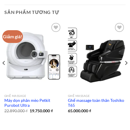
SẢN PHẨM TƯƠNG TỰ
Giảm giá!
Add to
Add to
wishlist
wishlist
GHẾ MASSAGE
GHẾ MASSAGE
Máy dọn phân mèo Petkit
Ghế massage toàn thân Toshiko
Purobot Ultra
T65
Giá
Giá
22.890.000
₫
19.750.000
₫
65.000.000
₫
gốc
hiện
là:
tại
22.890.000 ₫.
là:
19.750.000 ₫.