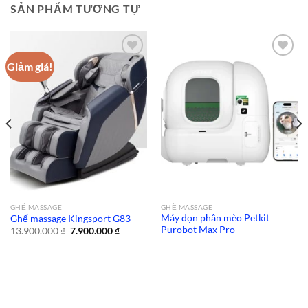
SẢN PHẨM TƯƠNG TỰ
Giảm giá!
Add to
Add to
wishlist
wishlist
GHẾ MASSAGE
GHẾ MASSAGE
Máy dọn phân mèo Petkit
Ghế massage Kingsport G83
Purobot Max Pro
Giá
Giá
13.900.000
₫
7.900.000
₫
gốc
hiện
là:
tại
13.900.000 ₫.
là:
7.900.000 ₫.