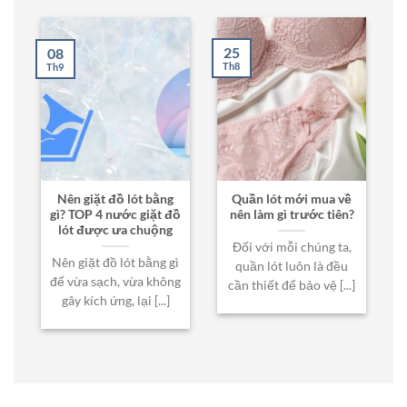
25
08
Th8
Th9
Nên giặt đồ lót bằng
Quần lót mới mua về
gì? TOP 4 nước giặt đồ
nên làm gì trước tiên?
lót được ưa chuộng
Đối với mỗi chúng ta,
Nên giặt đồ lót bằng gì
quần lót luôn là đều
để vừa sạch, vừa không
cần thiết để bảo vệ [...]
gây kích ứng, lại [...]