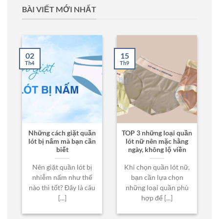
BÀI VIẾT MỚI NHẤT
02
15
Th4
Th9
Những cách giặt quần
TOP 3 những loại quần
lót bị nấm mà bạn cần
lót nữ nên mặc hằng
biết
ngày, không lộ viền
Nên giặt quần lót bị
Khi chọn quần lót nữ,
nhiễm nấm như thế
bạn cần lựa chọn
nào thì tốt? Đây là câu
những loại quần phù
[...]
hợp để [...]