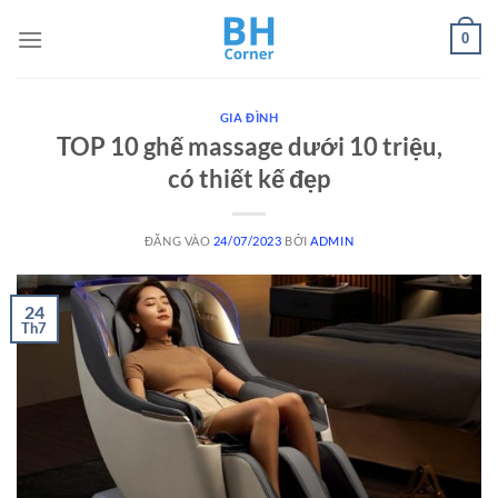
Bỏ
0
qua
nội
dung
GIA ĐÌNH
TOP 10 ghế massage dưới 10 triệu,
có thiết kế đẹp
ĐĂNG VÀO
24/07/2023
BỞI
ADMIN
24
Th7