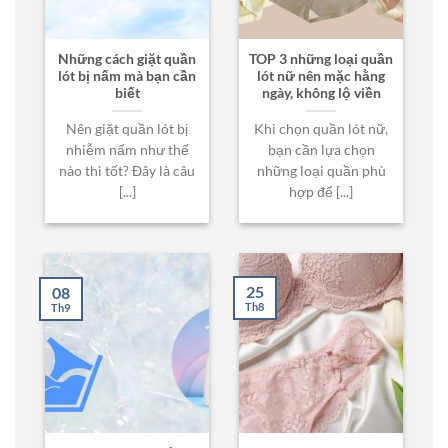
Những cách giặt quần
TOP 3 những loại quần
lót bị nấm mà bạn cần
lót nữ nên mặc hằng
biết
ngày, không lộ viền
Nên giặt quần lót bị
Khi chọn quần lót nữ,
nhiễm nấm như thế
bạn cần lựa chọn
nào thì tốt? Đây là câu
những loại quần phù
[...]
hợp để [...]
25
08
Th8
Th9