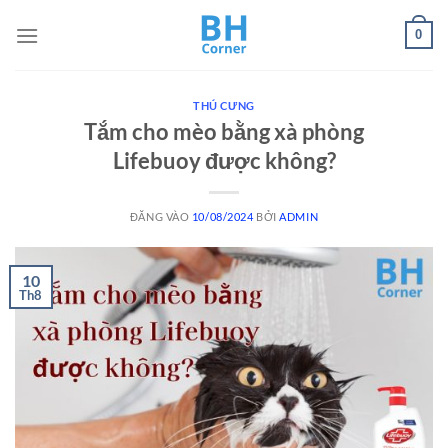
Bỏ
0
qua
nội
dung
THÚ CƯNG
Tắm cho mèo bằng xà phòng
Lifebuoy được không?
ĐĂNG VÀO
10/08/2024
BỞI
ADMIN
10
Th8