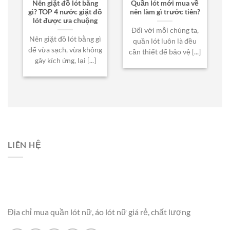
Nên giặt đồ lót bằng
Quần lót mới mua về
gì? TOP 4 nước giặt đồ
nên làm gì trước tiên?
lót được ưa chuộng
Đối với mỗi chúng ta,
Nên giặt đồ lót bằng gì
quần lót luôn là đều
để vừa sạch, vừa không
cần thiết để bảo vệ [...]
gây kích ứng, lại [...]
LIÊN HỆ
Địa chỉ mua quần lót nữ, áo lót nữ giá rẻ, chất lượng