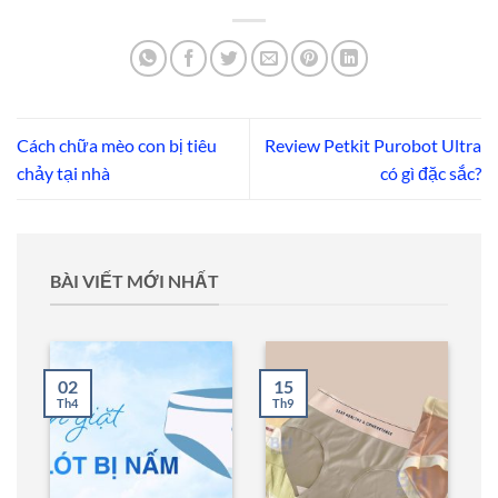
Cách chữa mèo con bị tiêu
Review Petkit Purobot Ultra
chảy tại nhà
có gì đặc sắc?
BÀI VIẾT MỚI NHẤT
02
15
Th4
Th9