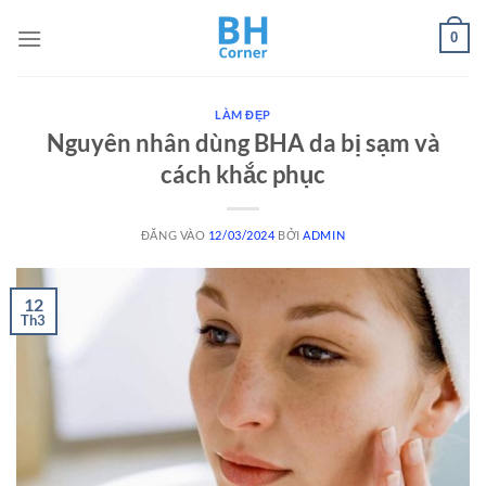
Bỏ
0
qua
nội
dung
LÀM ĐẸP
Nguyên nhân dùng BHA da bị sạm và
cách khắc phục
ĐĂNG VÀO
12/03/2024
BỞI
ADMIN
12
Th3