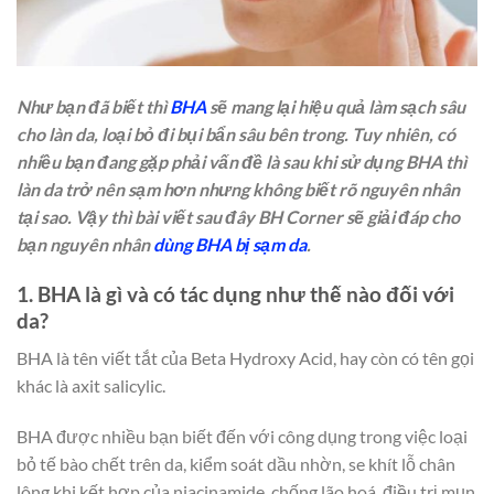
Như bạn đã biết thì
BHA
sẽ mang lại hiệu quả làm sạch sâu
cho làn da, loại bỏ đi bụi bẩn sâu bên trong. Tuy nhiên, có
nhiều bạn đang gặp phải vấn đề là sau khi sử dụng BHA thì
làn da trở nên sạm hơn nhưng không biết rõ nguyên nhân
tại sao. Vậy thì bài viết sau đây BH Corner sẽ giải đáp cho
bạn nguyên nhân
dùng BHA bị sạm da
.
1. BHA là gì và có tác dụng như thế nào đối với
da?
BHA là tên viết tắt của Beta Hydroxy Acid, hay còn có tên gọi
khác là axit salicylic.
BHA được nhiều bạn biết đến với công dụng trong việc loại
bỏ tế bào chết trên da, kiểm soát dầu nhờn, se khít lỗ chân
lông khi kết hợp của niacinamide, chống lão hoá, điều trị mụn