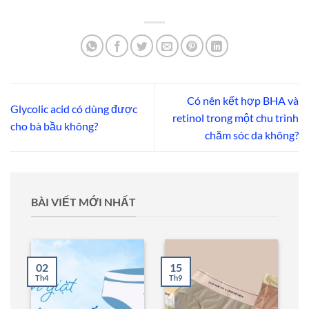
16.000 ₫.
Có nên kết hợp BHA và
Glycolic acid có dùng được
retinol trong một chu trình
cho bà bầu không?
chăm sóc da không?
BÀI VIẾT MỚI NHẤT
02
15
Th4
Th9