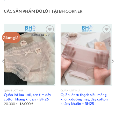
CÁC SẢN PHẨM ĐỒ LÓT TẠI BH CORNER
Giảm giá!
Add to
Add to
wishlist
wishlist
QUẦN LÓT NỮ
QUẦN LÓT NỮ
Quần lót lụa lưới, ren tim đáy
Quần lót su thạch siêu mỏng,
cotton kháng khuẩn – BH26
không đường may, đáy cotton
kháng khuẩn – BH25
Giá
Giá
20.000
₫
16.000
₫
gốc
hiện
là:
tại
20.000 ₫.
là: