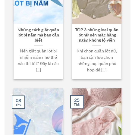
Những cách giặt quần
TOP 3 những loại quần
lót bị nấm mà bạn cần
lót nữ nên mặc hằng
biết
ngày, không lộ viền
Nên giặt quần lót bị
Khi chọn quần lót nữ,
nhiễm nấm như thế
bạn cần lựa chọn
nào thì tốt? Đây là câu
những loại quần phù
[...]
hợp để [...]
25
08
Th8
Th9